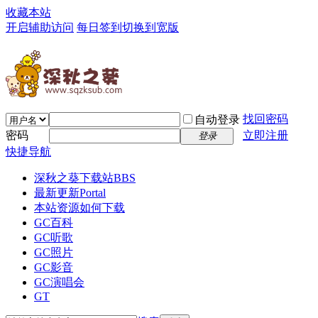
收藏本站
开启辅助访问
每日签到
切换到宽版
找回密码
自动登录
密码
立即注册
登录
快捷导航
深秋之葵下载站
BBS
最新更新
Portal
本站资源如何下载
GC百科
GC听歌
GC照片
GC影音
GC演唱会
GT