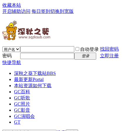
收藏本站
开启辅助访问
每日签到
切换到宽版
找回密码
自动登录
密码
立即注册
登录
快捷导航
深秋之葵下载站
BBS
最新更新
Portal
本站资源如何下载
GC百科
GC听歌
GC照片
GC影音
GC演唱会
GT