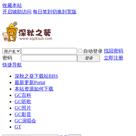
收藏本站
开启辅助访问
每日签到
切换到宽版
找回密码
自动登录
密码
立即注册
登录
快捷导航
深秋之葵下载站
BBS
最新更新
Portal
本站资源如何下载
GC百科
GC听歌
GC照片
GC影音
GC演唱会
GT