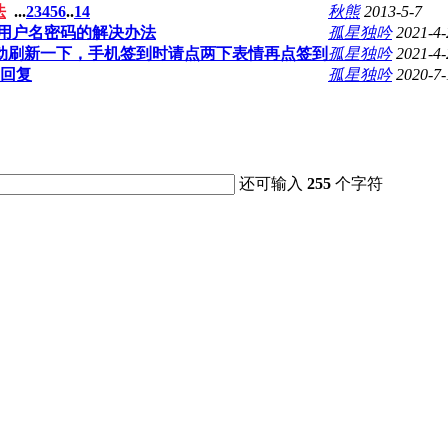
法
...
2
3
4
5
6
..
14
秋熊
2013-5-7
用户名密码的解决办法
孤星独吟
2021-4-
动刷新一下，手机签到时请点两下表情再点签到
孤星独吟
2021-4-
回复
孤星独吟
2020-7-
还可输入
255
个字符