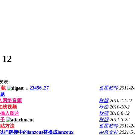
:
12
发表
下载
...
2
3
4
5
6
..
27
孤星独吟
2011-2-
题
入网络音频
秋熊
2010-12-22
在线视频
秋熊
2010-10-2
插入图片
秋熊
2010-8-12
子
秋熊
2011-5-22
贴方法
孤星独吟
2011-2-
中的lanzous替换成lanzoux
由奈女神
2021-5-