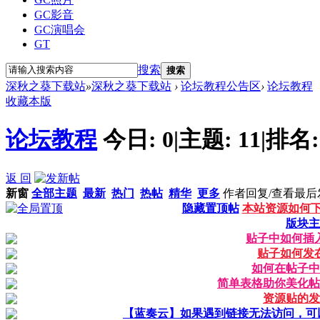
GC影音
GC演唱会
GT
搜索
搜索
深秋之葵下载站
»
深秋之葵下载站
›
论坛教程公告区
›
论坛教程
收藏本版
论坛教程
今日:
0
|
主题:
11
|
排名
返 回
新窗
全部主题
最新
热门
热帖
精华
更多
作者
回复/查看
最后
隐藏置顶帖
本站资源如何
版块主
贴子中如何插
贴子如何发
如何在帖子中
简单表格助你美化帖
资源贴的发
【蓝奏云】如果遇到链接无法访问，可以把链接