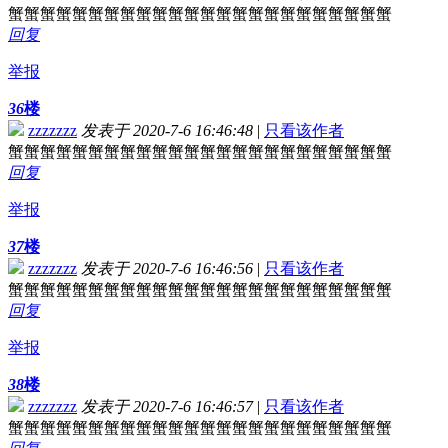
蟹蟹蟹蟹蟹蟹蟹蟹蟹蟹蟹蟹蟹蟹蟹蟹蟹蟹蟹蟹蟹蟹蟹蟹
回复
举报
36
楼
zzzzzzz
发表于 2020-7-6 16:46:48
|
只看该作者
蟹蟹蟹蟹蟹蟹蟹蟹蟹蟹蟹蟹蟹蟹蟹蟹蟹蟹蟹蟹蟹蟹蟹蟹
回复
举报
37
楼
zzzzzzz
发表于 2020-7-6 16:46:56
|
只看该作者
蟹蟹蟹蟹蟹蟹蟹蟹蟹蟹蟹蟹蟹蟹蟹蟹蟹蟹蟹蟹蟹蟹蟹蟹
回复
举报
38
楼
zzzzzzz
发表于 2020-7-6 16:46:57
|
只看该作者
蟹蟹蟹蟹蟹蟹蟹蟹蟹蟹蟹蟹蟹蟹蟹蟹蟹蟹蟹蟹蟹蟹蟹蟹