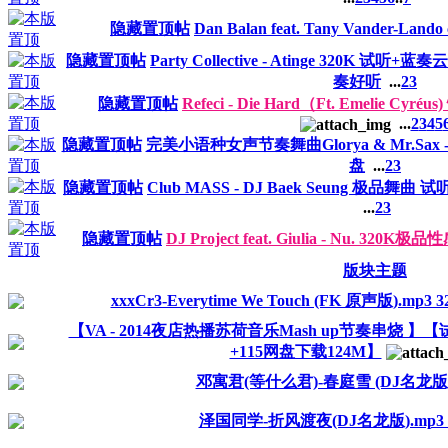
隐藏置顶帖
Dan Balan feat. Tany Vander-L
隐藏置顶帖
Party Collective - Atinge 320K 
奏好听
...
2
3
隐藏置顶帖
Refeci - Die Hard（Ft. Emelie
...
2
3
4
5
隐藏置顶帖
完美小语种女声节奏舞曲Glorya & Mr.Sax -
盘
...
2
3
隐藏置顶帖
Club MASS - DJ Baek Seung 极
...
2
3
隐藏置顶帖
DJ Project feat. Giulia - Nu.
版块主题
xxxCr3-Everytime We Touch (FK 原声版).
【VA - 2014夜店热播苏荷音乐Mash up节奏串烧 
+115网盘下载124M】
邓寓君(等什么君)-春庭雪 (DJ名龙版)
泽国同学-折风渡夜(DJ名龙版).mp3 