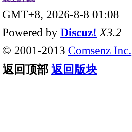
GMT+8, 2026-8-8 01:08
Powered by
Discuz!
X3.2
© 2001-2013
Comsenz Inc.
返回顶部
返回版块