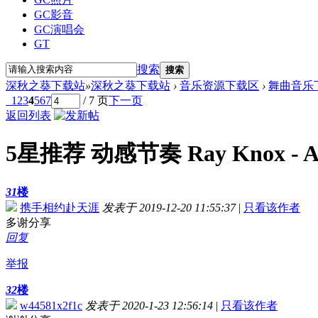
GC影音
GC演唱会
GT
搜索
搜索
深秋之葵下载站
»
深秋之葵下载站
›
音乐资源下载区
›
舞曲音乐
1
2
3
4
5
6
7
/ 7 页
下一页
返回列表
5星推荐 动感节奏 Ray Knox - 
31
楼
携手相约赴天涯
发表于 2019-12-20 11:55:37
|
只看该作者
多谢分享
回复
举报
32
楼
w44581x2f1c
发表于 2020-1-23 12:56:14
|
只看该作者